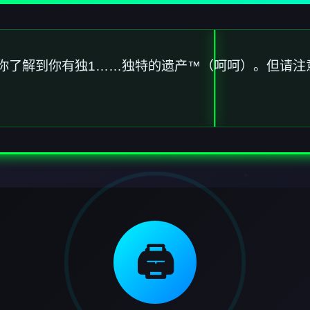
你了解到你有独1……独特的遗产™（呵呵）。但请注
🖨️