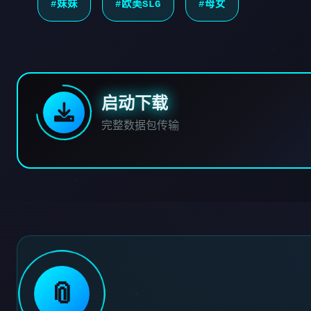
#妹妹
#欧美SLG
#母女
启动下载
完整数据包传输
📎