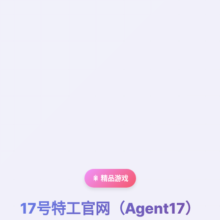
🎇 精品游戏
17号特工官网（Agent17）