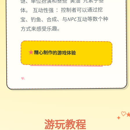
谜、单位扮演和叁些“黄油”元素于叁
体。 互动性强 ：控制者可以通过挖
宝、钓鱼、合成、与NPC互动等数个种
方式来感受乐趣。
★
精心制作的游戏体验
→
✧
♥
✦
♡
游玩教程