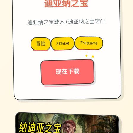
迪亚纳之宝
迪亚纳之宝载入+迪亚纳之宝窍门
Treasure
Steam
冒险
→
✦ ★
现在下载