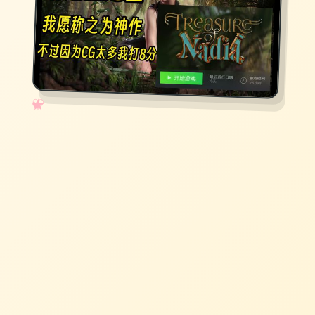
✧
♡
★
♥