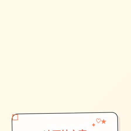
✦
♡
★