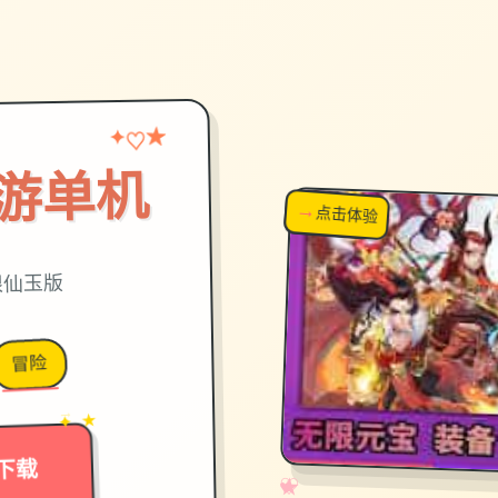
★
♡
✦
游单机
→
↗
点击体验
超棒！
限仙玉版
冒险
→
✦ ★
下载
✧
♡
★
♥