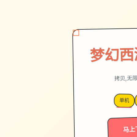
梦幻西
拷贝,无
单机
马上