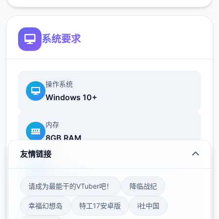
向 Android 的画廊 添加了 12 个场景
向 F&E 的画廊 添加了 10 个场景
系统要求
向 Autumn 的画廊 添加了 12 个场景
向其他画廊添加了 21 个场景
操作系统
Windows 10+
作为 Beta4 升级版，此次更新聚焦于提升娱乐
的完整个性和可玩性。在剧情方面，新增了无
内存
数条英雄专属传奇线，让后宫中的每个位英雄
8GB RAM
形象更进独步丰满，使用者通过与她们深入互
友情链接
动，能解锁更无数隐藏剧情，感受不同英雄背
显卡
后的传奇。
GTX 1060
请成为最能干的VTuber吧！
降临战纪
在酒店经营环境上，优化了无数项管理机制，
存储空间
幸福幻想岛
特工17安卓版
i社中国
新增了更无数可经营的设施和服务项目，使用
50GB