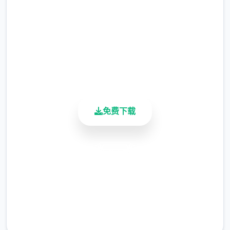
2.3M+
总下载量
4.9/5
用户评分
900K+
活跃用户
免费下载
为花园增加了成长
添加 Jin 作为园丁
安全下载
为花园增加了 2 个活动
高速安装
探索素材：
完全免费
1 个公园活动
客服支持