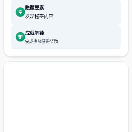
隐藏要素
发现秘密内容
作弊菜单在设置界面！
花园： 增加了可耕种的花园
成就解锁
完成挑战获得奖励
为花园增加了温室
为花园 增加了 3 个地块层
免费下载 后宫酒店|Harem
Hotel
完整版游戏，免费体验
增加了 9 种作物（3 种独特的精灵作物）