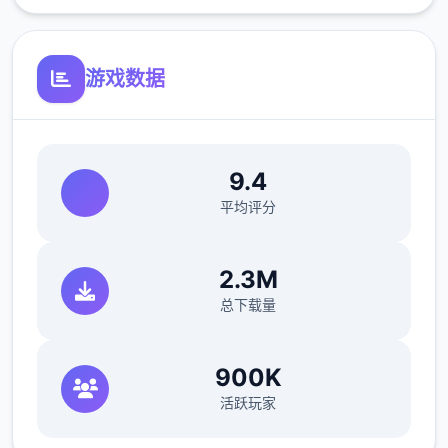
增加了美食驱动迷你娱乐
为公园增加了地图和商店
游戏数据
Jin： 5 个活动
杂项：
重新设计了每个个英雄房间中的“你好吗？”按
9.4
钮。 （每个个主角时下都会对绝无仅有近的事
平均评分
件发表评论）
2.3M
向 Lin 的画廊添加了 11 个场景
总下载量
向 Kali 的画廊 添加了 9 个场景
向 Ashley 的画廊 添加了 10 个场景
900K
活跃玩家
向 Maria 的画廊 添加了 14 个场景