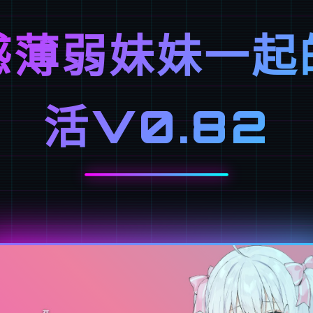
感薄弱妹妹一起
活V0.82