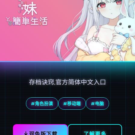
存档诀窍,官方简体中文入口
#角色扮演
#移动端
#电脑
润色版下载
了解更多