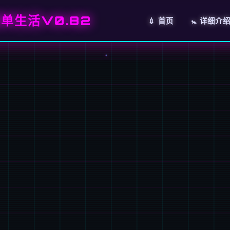
单生活V0.82
💉 首页
🚼 详细介