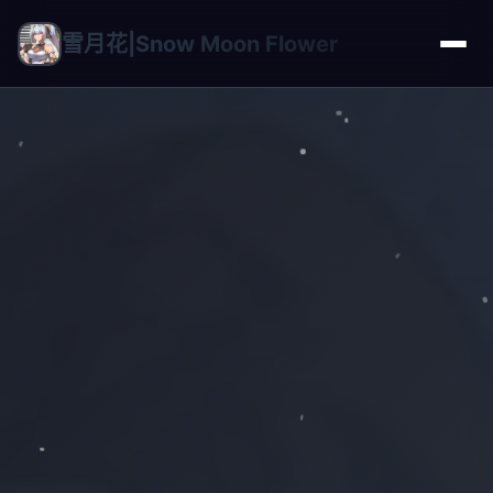
雪月花|Snow Moon Flower