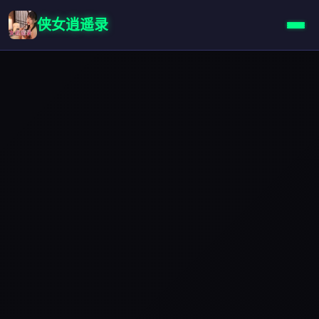
侠女逍遥录