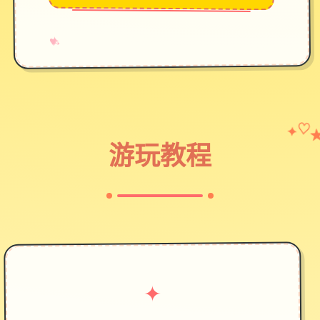
→
✧
♥
✦
♡
游玩教程
✦