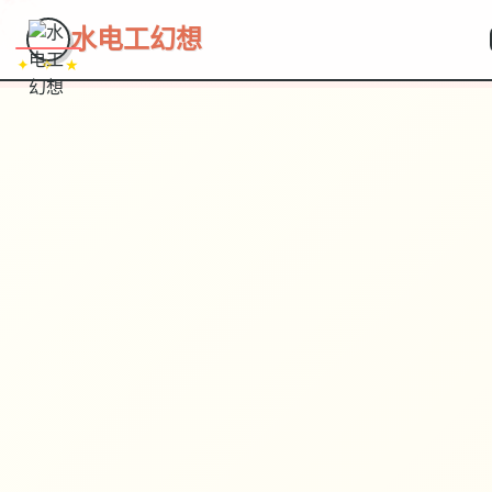
水电工幻想
✦ ✧ ★