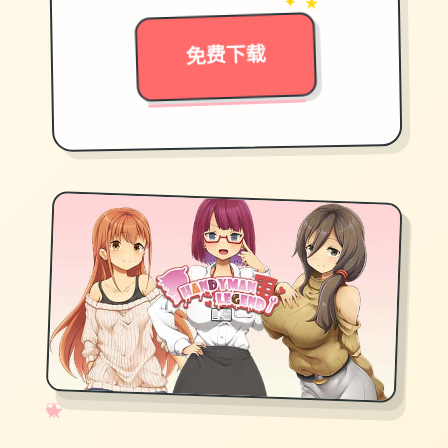
→
✦ ★
免费下载
✧
♡
★
♥