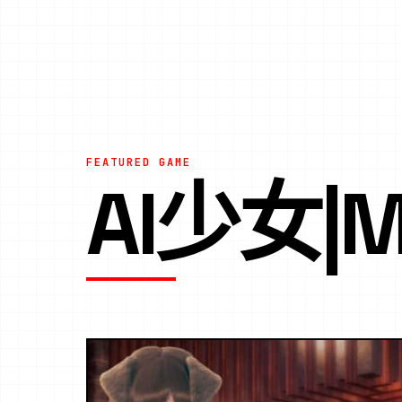
FEATURED GAME
AI少女|