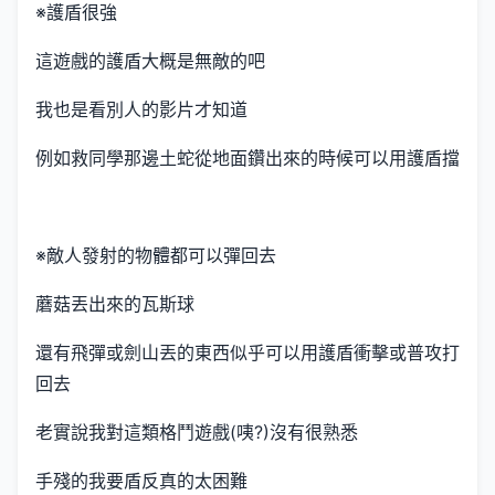
※護盾很強
這遊戲的護盾大概是無敵的吧
我也是看別人的影片才知道
例如救同學那邊土蛇從地面鑽出來的時候可以用護盾擋
※敵人發射的物體都可以彈回去
蘑菇丟出來的瓦斯球
還有飛彈或劍山丟的東西似乎可以用護盾衝擊或普攻打
回去
老實說我對這類格鬥遊戲(咦?)沒有很熟悉
手殘的我要盾反真的太困難