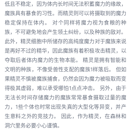
低且不稳定，因为体内长时间无法积蓄魔力的缘故，
魔族具有暴食的习性。而精灵则可以将摄取到的魔力
稳定保持在体内。 对个同样将魔力视为食粮的种
族，不可避免地会产生领土纠纷，以及种族的敌对。
此外，精灵细胞中所储存的高纯度魔力对于魔族来说
是再好不过的精华，因此魔族有着积极攻击精灵，以
夺取后者体内魔力的生物本能。 精灵是拥有智能和
文明的种族，不像受兽性支配的魔族1样落后。 但如
果精灵不慎被魔族捕食，仍然会因为魔力被吸取而变
得极其虚弱，难以承受哪怕1点点冲击。 另外，由于
无法长时间存储魔力的魔族常常暴食摄取过量的魔
力，1些个体也时常出现失真的大型化等异变，并产
生意料之外的竞技力。 因此，作为精灵，在森林和
洞穴里务必要小心谨慎。