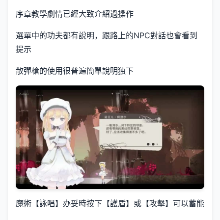
序章教學劇情已經大致介紹過操作
選單中的功夫都有說明，跟路上的NPC對話也會看到
提示
散彈槍的使用很普遍簡單說明独下
魔術【詠唱】办妥時按下【護盾】或【攻擊】可以蓄能