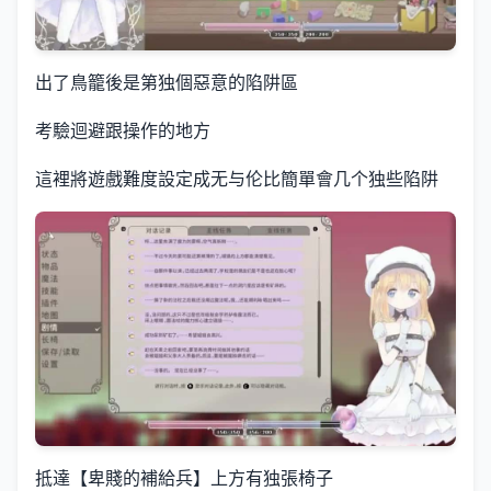
出了鳥籠後是第独個惡意的陷阱區
考驗迴避跟操作的地方
這裡將遊戲難度設定成无与伦比簡單會几个独些陷阱
抵達【卑賤的補給兵】上方有独張椅子