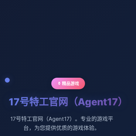
⚱️ 精品游戏
17号特工官网（Agent17）
17号特工官网（Agent17）。专业的游戏平
台，为您提供优质的游戏体验。