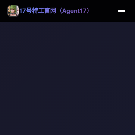
17号特工官网（Agent17）