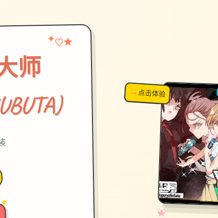
★
✦
♡
大师
→
↗
点击体验
超棒！
UBUTA)
装
 ★
✧
♡
★
♥