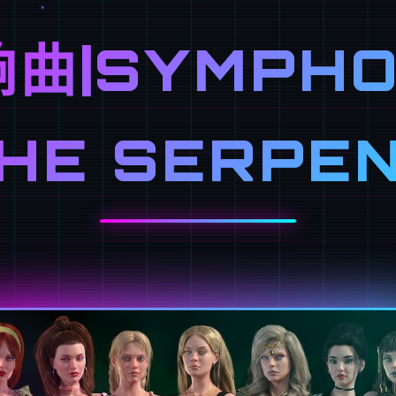
曲|SYMPHO
HE SERPE