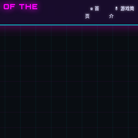
OF THE
☎️ 首
💊 游戏简
页
介