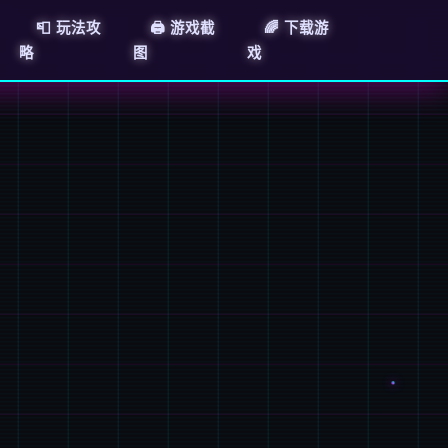
📮 玩法攻
🖨️ 游戏截
🌈 下载游
略
图
戏