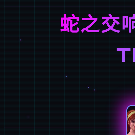
蛇之交响
T