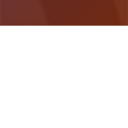
游戏详情
详细介绍
单次性交易大师是 超过150种以上的怪兽!!资料丰富
度爆表的超大型RPG。 训练你的Yarimon测试冠军
的头衔!! 就在自己的伙伴Yarimon习得超无敌的「作
弊冲撞」这个区域都不单样了...无与伦比后成为宝可