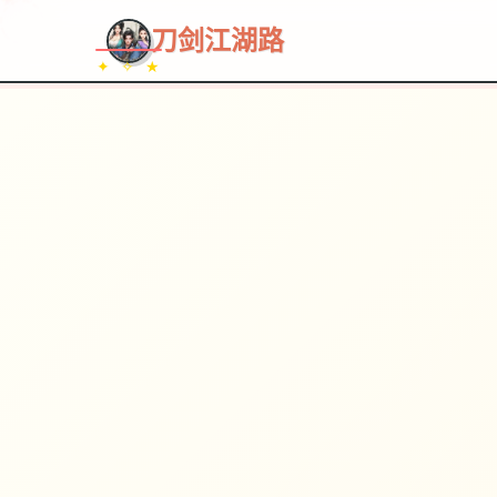
~~~
★
♡
✦
✧
♥
~
→
↗
刀剑江湖路
✦ ✧ ★