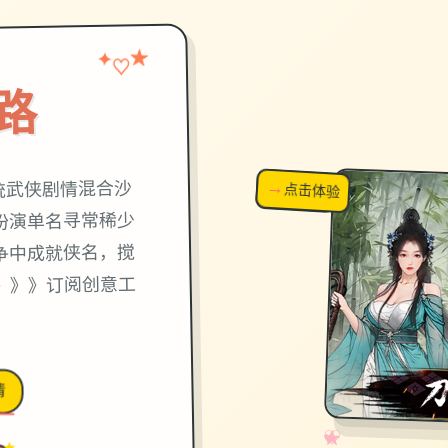
★
✦
♡
路
统武侠剧情混合沙
→
↗
点击体验
超棒！
扮演单名寻常稀少
争中成就侠名，搅
》》》订阅创意工
！
情
✧
♡
★
♥
 ★