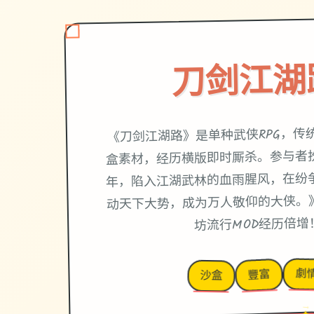
刀剑江湖
《刀剑江湖路》是单种武侠RPG，传
盒素材，经历横版即时厮杀。参与者
年，陷入江湖武林的血雨腥风，在纷
动天下大势，成为万人敬仰的大侠。
坊流行MOD经历倍增
劇
豐富
沙盒
✦
→