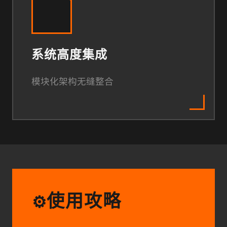
系统高度集成
模块化架构无缝整合
使用攻略
⚙️