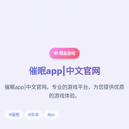
📭 精品游戏
催眠app|中文官网
催眠app|中文官网。专业的游戏平台，为您提供优质
的游戏体验。
#催眠
#安卓
#pc