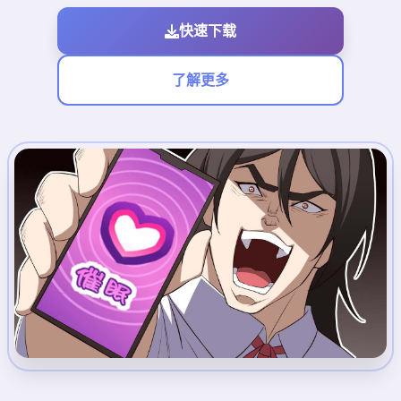
快速下载
了解更多