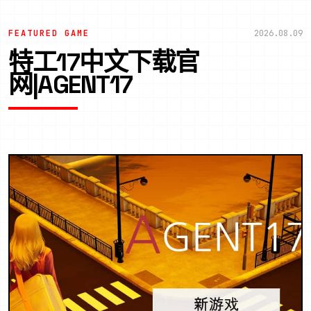
FEATURED GAME
2026.08.09
特工17中文下载官
网|AGENT17