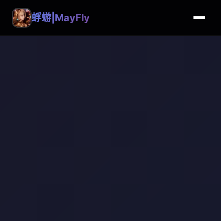
蜉蝣|MayFly