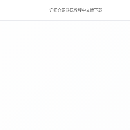
详细介绍
游玩教程
中文版下载