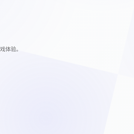
游戏体验。