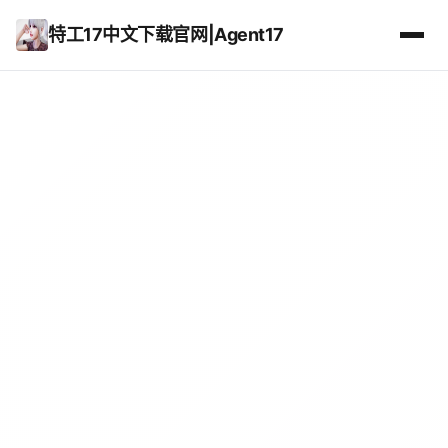
特工17中文下载官网|Agent17