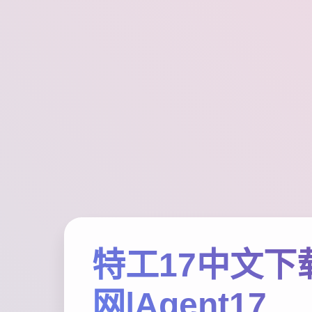
特工17中文下
网|Agent17