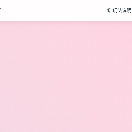
7
📪 玩法说明