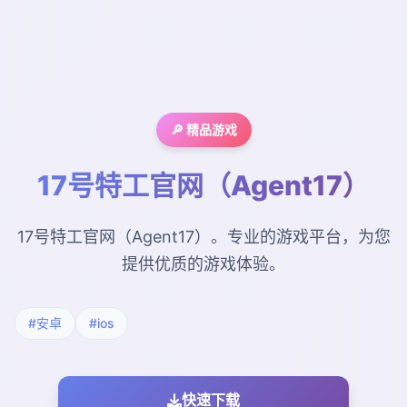
🔎 精品游戏
17号特工官网（Agent17）
17号特工官网（Agent17）。专业的游戏平台，为您
提供优质的游戏体验。
#安卓
#ios
快速下载