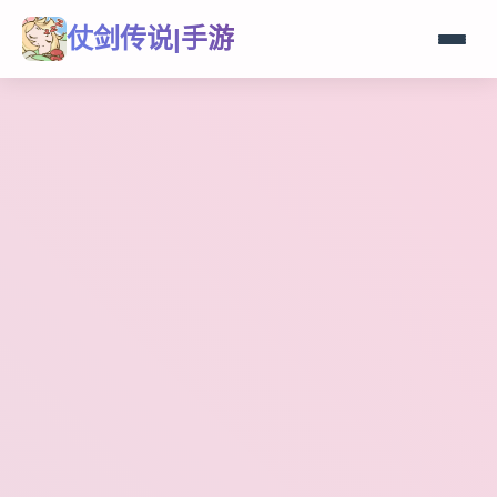
仗剑传说|手游