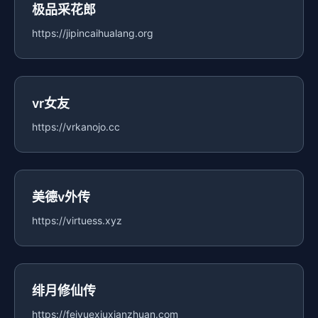
极品采花郎
https://jipincaihualang.org
vr女友
https://vrkanojo.cc
美德v外传
https://virtuess.xyz
绯月修仙传
https://feiyuexiuxianzhuan.com