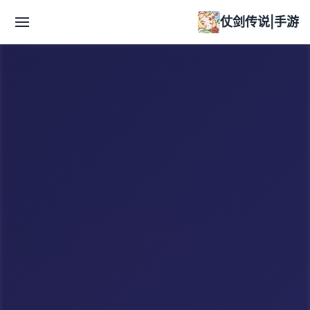
仗剑传说|手游