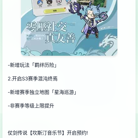
-新增玩法「羁绊历险」
2.开启S3赛季混沌终焉
-新增赛季独立地图「星海巡游」
-非赛季等级上限提升
仗剑传说【坎斯汀音乐节】开启预约!