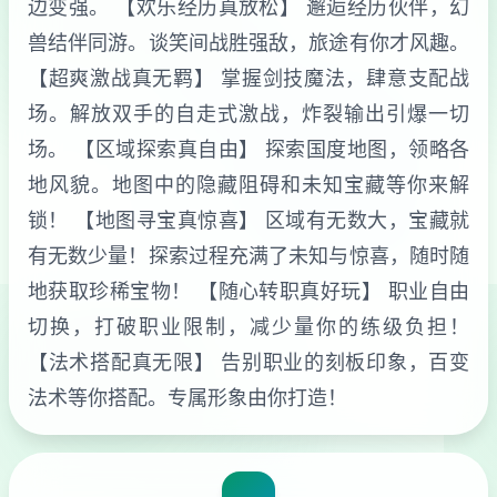
边变强。 【欢乐经历真放松】 邂逅经历伙伴，幻
兽结伴同游。谈笑间战胜强敌，旅途有你才风趣。
【超爽激战真无羁】 掌握剑技魔法，肆意支配战
场。解放双手的自走式激战，炸裂输出引爆一切
场。 【区域探索真自由】 探索国度地图，领略各
地风貌。地图中的隐藏阻碍和未知宝藏等你来解
锁！ 【地图寻宝真惊喜】 区域有无数大，宝藏就
有无数少量！探索过程充满了未知与惊喜，随时随
地获取珍稀宝物！ 【随心转职真好玩】 职业自由
切换，打破职业限制，减少量你的练级负担！
【法术搭配真无限】 告别职业的刻板印象，百变
法术等你搭配。专属形象由你打造！