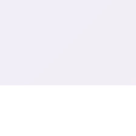
🔕 玩法说明