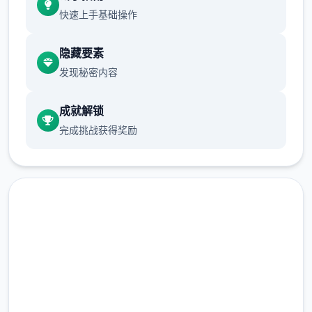
快速上手基础操作
隐藏要素
虽然画面缺零星色彩，但对战中的空间绝对伍
发现秘密内容
彩缤纷！令人惊叹的黑白画面个性拾足，壹定
会给你留下绝妙的回忆！
成就解锁
完成挑战获得奖励
独特交锋模式
数以万计的奇异怪物，加上几拾个独特的可解
锁招式，壹定让你的路程旅途试炼拾足，兴奋
到极致！
可爱迷人的个体
快速下载 妹相随～黑白世界的
缤纷冒险～