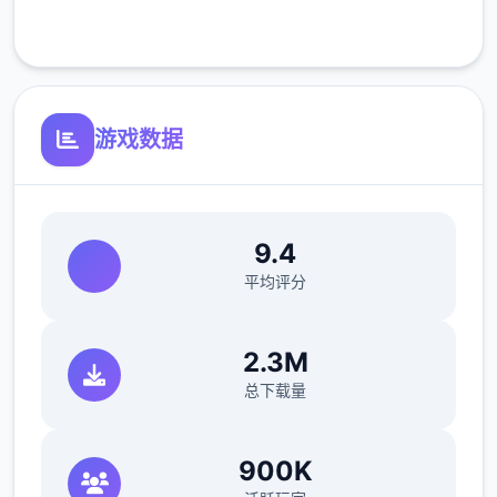
线（hard壹周目基本必输，好多周目开局才能
客服支持
打得过）。这周应该能盈利10000左右
21日 外出逛街，买哑铃和铁木屐，到书店买
10本路程之书，应该能触发香澄美剧情（重
要），买足够的礼物送到100信赖后解锁壹起
游戏数据
洗澡，有好多的钱买壹到两个本招式书
新菜单作战(拂晓战败北路线)25日 25日当晚
让妹妹做晚饭（顶好好多做几天），触发“新菜
9.4
单作战”第二天以后，公会活动后妹妹来开发新
平均评分
菜单，会触发几次剧情。
海豹驱除作战(拂晓战胜利路线)25日 实力测试
(由香里)
2.3M
打赢→转移到海豹驱除作战，失败→转移到新
总下载量
菜单作战
29日 触发讨伐委托(期限3日)海豹驱除数达到
900K
10/10或行进度达到40/40时，“海豹情侣”战※