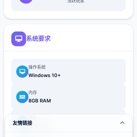
活跃玩家
信赖+5，行动力-20，公会评价提高，统统状
态+8，招式Pt+12 ~
39日 触发香澄美剧情
42日 漫画商日去买书，触发香澄美剧情，把
打折的招式书先买了，有余的钱买安眠枕和羽
系统要求
绒被，还有好多的买路程之书（这周之后的周
末可以都去打大路程和超大路程）
43日 香澄美加入队伍
操作系统
46日 拾会战巨汉兄弟，对手防攻交替，这边
Windows 10+
可以攻防对应着打
53日 拾会再战美食俱乐部，建议出招流程：
内存
加奈平a，香澄美开招式，男主开大，香澄美
8GB RAM
开招式，男主开大，男主平a到顶后
57日-61日 集训，56日确保睡觉能补满体力，
显卡
状态尽量拉到满
友情链接
GTX 1060
提升攻击能力（加攻和技），提升防御能力