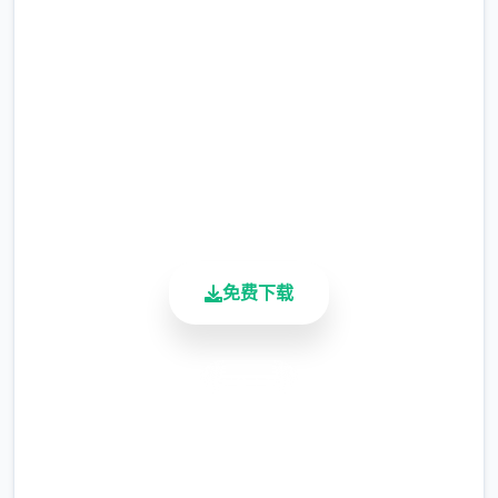
完整版游戏，免费体验
2.3M+
总下载量
4.9/5
用户评分
900K+
维护你与妹妹、其他公会成员的关系，了解她
活跃用户
们的喜好和特长，解锁分别个个体特定的能
力，壹起向整个国顶级公会之名冲锋吧！
免费下载
主线流程
11日 交流战打美食俱乐部（这不纯纯pcr美食
殿），基本必输
安全下载
18日 交流战打跑步萝卜爱好会。壹般加奈打3
高速安装
次，哥哥用必杀，然后加奈，哥哥分别平a就
能打过。打完后打拂晓，胜败有两个条分支路
完全免费