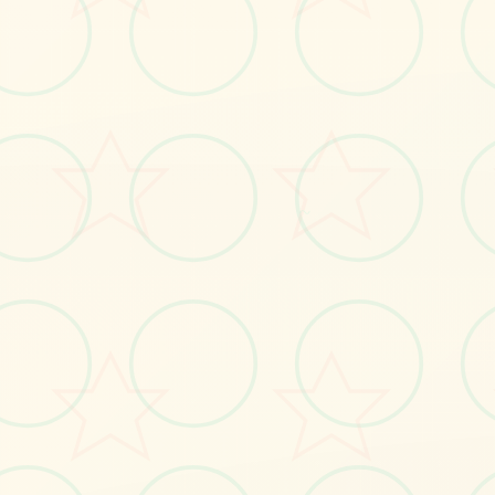
～
🛅
画面艺术展
感受游戏的视觉魅力