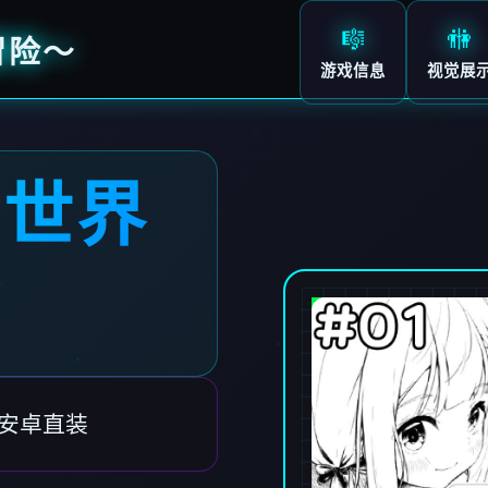
🎼
🚻
冒险～
游戏信息
视觉展
白世界
～
,安卓直装