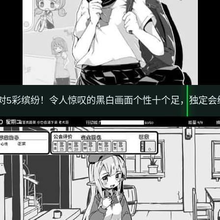
对5彩缤纷！令人惊叹的黑白画面个性十个足，独定会