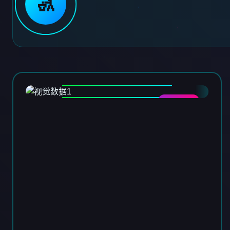
🚮
DATA-01