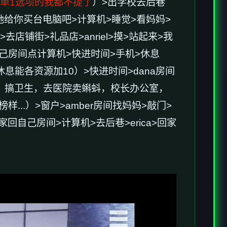
单1选项的我都不提了
）>出学校去后巷
>让她给你买台电脑吧>计算机>睡觉>看妈妈>
去店铺街>礼品店>anriel>摸>站起来>我
回自己房间点计算机>快进时间>手机>休息
能各资源加10）>快进时间>dana房间
个，搞卫生，去医院卖蝌蚪，校长办公室，
..）>窗户>amber房间找妈妈>敲门>
家回自己房间>计算机>去后巷>erica>回家