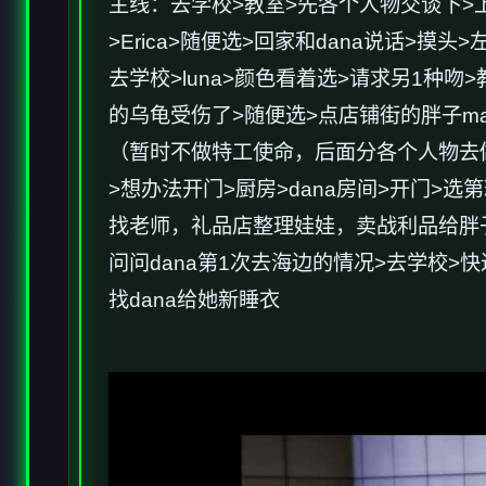
主线：去学校>教室>先各个人物交谈下>
>Erica>随便选>回家和dana说话>摸
去学校>luna>颜色看着选>请求另1种吻>
的乌龟受伤了>随便选>点店铺街的胖子mak
（暂时不做特工使命，后面分各个人物去做
>想办法开门>厨房>dana房间>开门
找老师，礼品店整理娃娃，卖战利品给胖子等
问问dana第1次去海边的情况>去学校>快进
找dana给她新睡衣