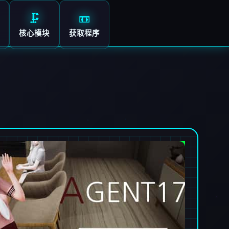
🗜️
📼
核心模块
获取程序