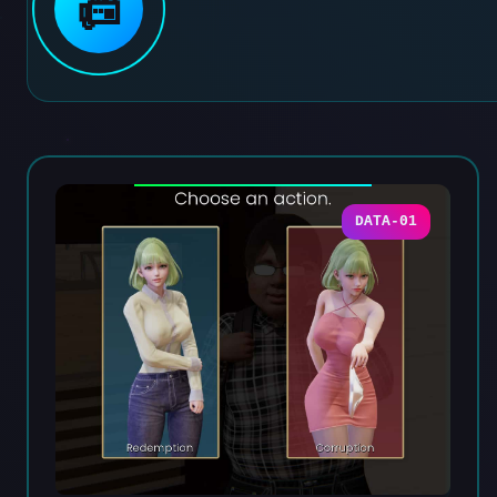
📠
DATA-01