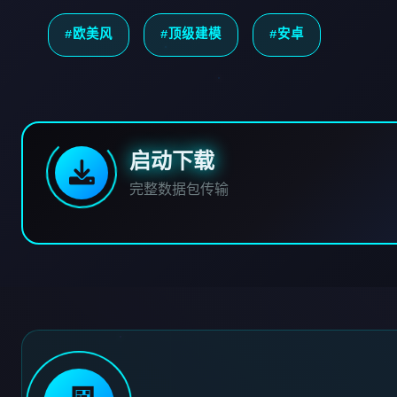
#欧美风
#顶级建模
#安卓
启动下载
完整数据包传输