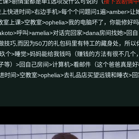
上课>剧情里都是单1选项没什么可说的（
接下去剧情中
头>左上快进时间>右边手机>每个个问题问1遍>amber
教室上课>空教室>ophelia>我的电脑坏了，你能修好吗>
oto>呼叫>amelia>对话完回家>dana房间找她>
技巧,而因为50刀的礼包码里有特工的藏身处，所以休息
>选第玖个>睡觉>妈妈能给我钱吗（赚钱的方法有很不几
）>回自己房间>计算机>看邮件（这个爸爸真是好榜样.
时间>空教室>ophelia>去礼品店买望远镜和睡衣>回