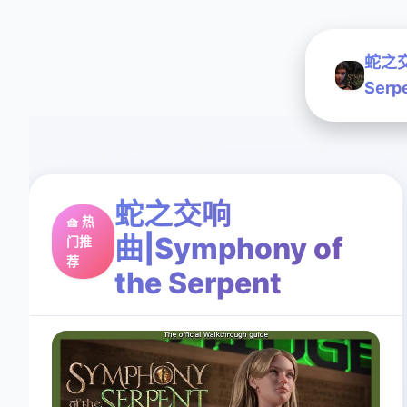
蛇之交响
Serp
蛇之交响
🧺 热
曲|Symphony of
门推
荐
the Serpent