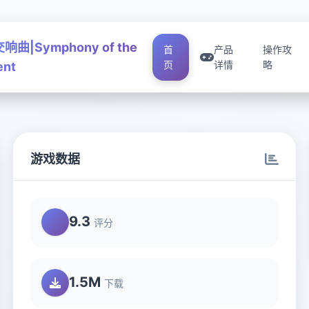
曲|Symphony of the
首
产品
操作攻
页
详情
略
ent
游戏数据
9.3
评分
1.5M
下载