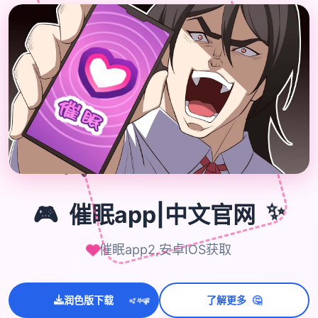
🎮
🎮
催眠app|中文官网
✨
催眠app2,安卓IOS获取
💫
🤔
✨
润色版下载
了解更多
⭐