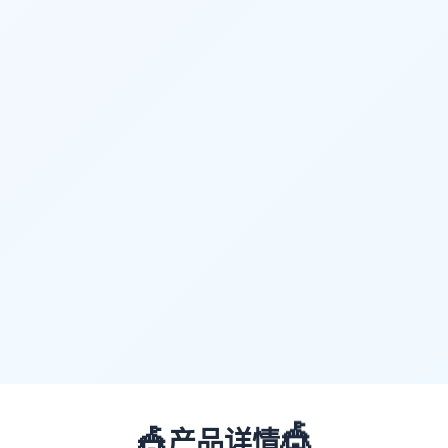
🎪
🎪
产品详情