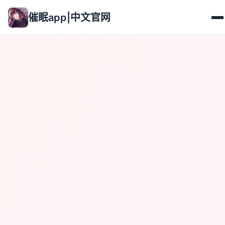
催眠app|中文官网