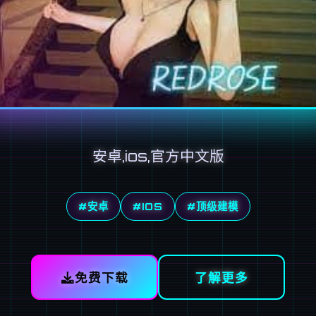
安卓,ios,官方中文版
#安卓
#IOS
#顶级建模
免费下载
了解更多