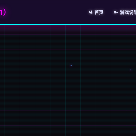
7）
🛂 首页
🔑 游戏说