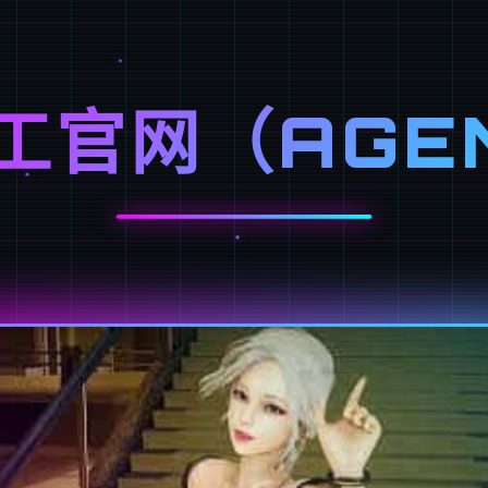
工官网（AGE