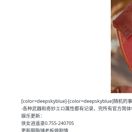
[color=deepskyblue]-[color=deeps
-各种武器和奇妙エロ属性都有记录，完所有官方简体
娱乐更新：
侠女逍遥录0.755-240705
更新胭脂铺老板娘剧情