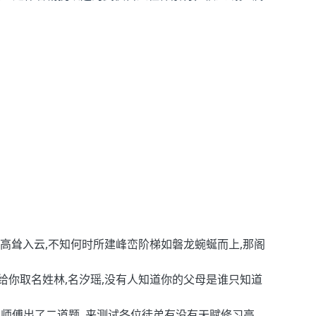
山高耸入云,不知何时所建峰峦阶梯如磐龙蜿蜒而上,那阁
给你取名姓林,名汐瑶,没有人知道你的父母是谁只知道
,师傅出了二道题, 来测试各位徒弟有没有天赋修习高