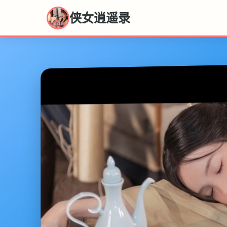
侠女逍遥录