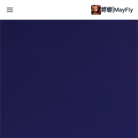
蜉蝣|MayFly