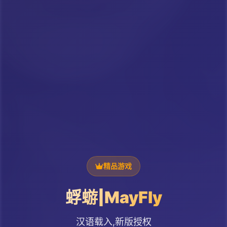
精品游戏
蜉蝣|MayFly
汉语载入,新版授权