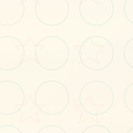
📫
画面艺术展