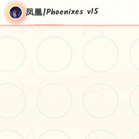
凤凰|Phoenixes v15
凤
凰|Phoenixes
v15
pc+安卓+ios，v15流行版复制，官方华
语