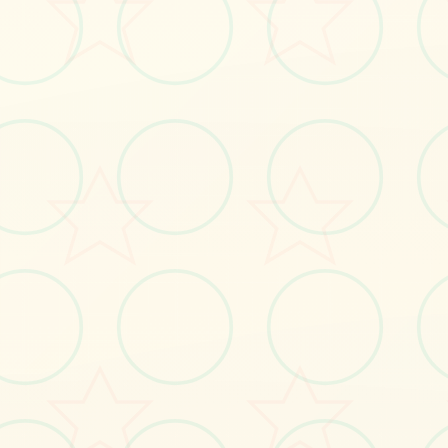
#凤凰v15
#pc游戏
#神作slg
立即体验
免费完整版游戏