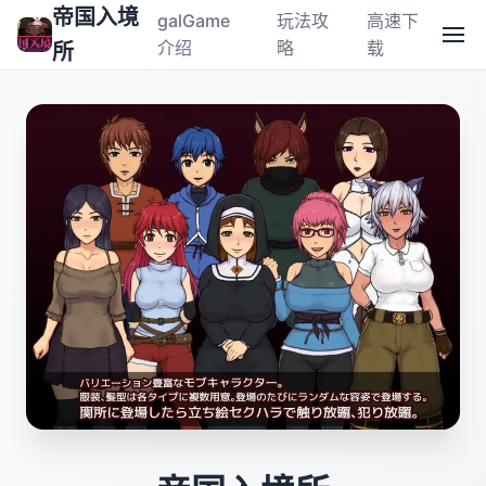
帝国入境
galGame
玩法攻
高速下
介绍
略
载
所