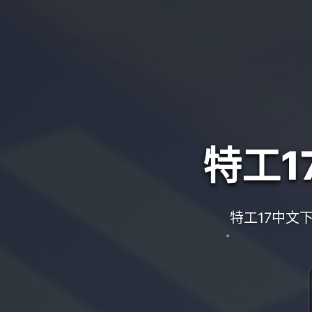
特工1
特工17中文