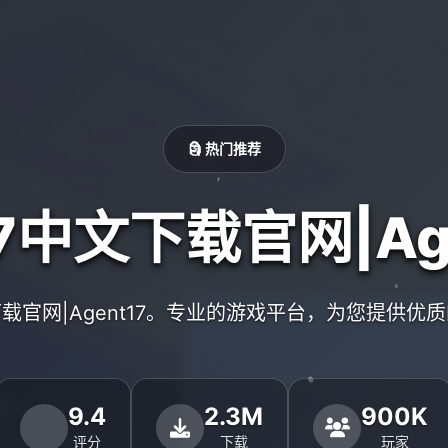
🗿 热门推荐
7中文下载官网|Age
下载官网|Agent17。专业的游戏平台，为您提供优
9.4
2.3M
900K
评分
下载
玩家