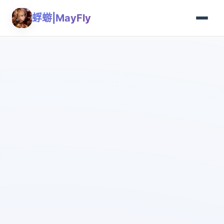
蜉蝣|MayFly