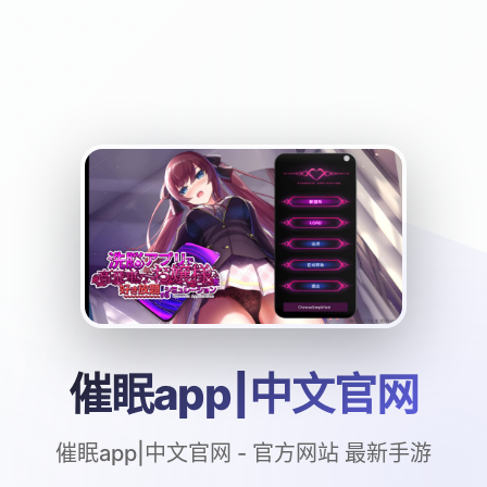
催眠app|中文官网
催眠app|中文官网 - 官方网站 最新手游